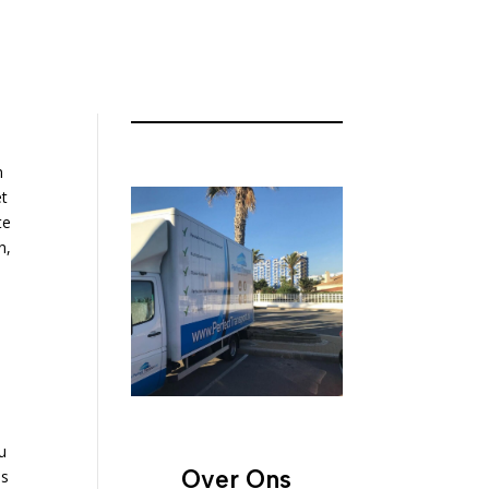
n
et
te
n,
u
Over Ons
ls