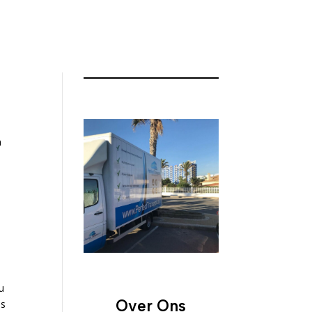
n
n
u
Over Ons
ls