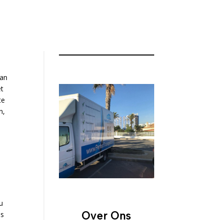
dan
et
te
n,
u
Over Ons
ls