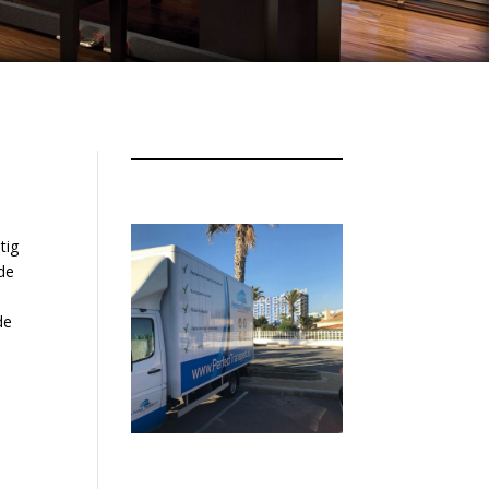
tig
 de
de