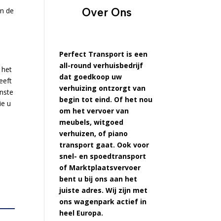
Over Ons
en de
Perfect Transport is een
all-round verhuisbedrijf
 het
dat goedkoop uw
eeft
verhuizing ontzorgt van
enste
begin tot eind. Of het nou
ie u
om het vervoer van
meubels, witgoed
verhuizen, of piano
transport gaat. Ook voor
snel- en spoedtransport
of Marktplaatsvervoer
bent u bij ons aan het
juiste adres. Wij zijn met
ons wagenpark actief in
heel Europa.