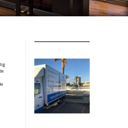
tig
 de
de