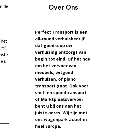
Over Ons
en de
Perfect Transport is een
all-round verhuisbedrijf
 het
dat goedkoop uw
eeft
verhuizing ontzorgt van
enste
begin tot eind. Of het nou
ie u
om het vervoer van
meubels, witgoed
verhuizen, of piano
transport gaat. Ook voor
snel- en spoedtransport
of Marktplaatsvervoer
bent u bij ons aan het
juiste adres. Wij zijn met
ons wagenpark actief in
heel Europa.