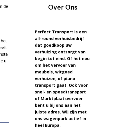
Over Ons
en de
Perfect Transport is een
all-round verhuisbedrijf
 het
dat goedkoop uw
eeft
verhuizing ontzorgt van
enste
begin tot eind. Of het nou
ie u
om het vervoer van
meubels, witgoed
verhuizen, of piano
transport gaat. Ook voor
snel- en spoedtransport
of Marktplaatsvervoer
bent u bij ons aan het
juiste adres. Wij zijn met
ons wagenpark actief in
heel Europa.