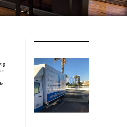
tig
 de
de