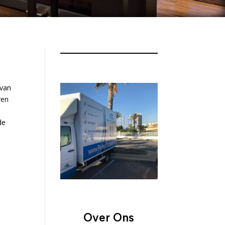
 van
ren
de
Over Ons