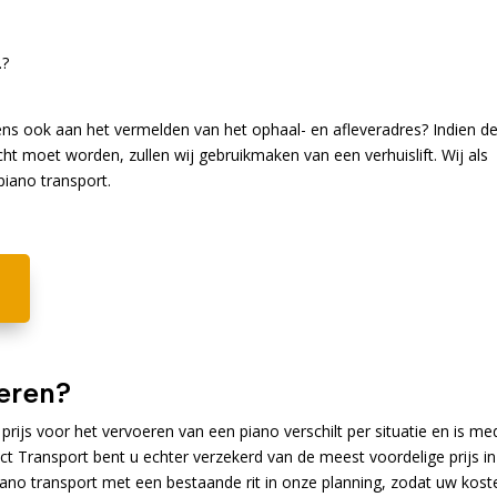
.?
s ook aan het vermelden van het ophaal- en afleveradres? Indien d
cht moet worden, zullen wij gebruikmaken van een verhuislift. Wij als
piano transport.
!
eren?
prijs voor het vervoeren van een piano verschilt per situatie en is me
ct Transport bent u echter verzekerd van de meest voordelige prijs in
iano transport met een bestaande rit in onze planning, zodat uw kost