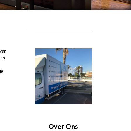
 van
ren
de
Over Ons