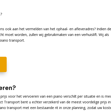
.?
s ook aan het vermelden van het ophaal- en afleveradres? Indien d
cht moet worden, zullen wij gebruikmaken van een verhuislift. Wij als
piano transport.
!
eren?
prijs voor het vervoeren van een piano verschilt per situatie en is me
ct Transport bent u echter verzekerd van de meest voordelige prijs in
iano transport met een bestaande rit in onze planning, zodat uw kost