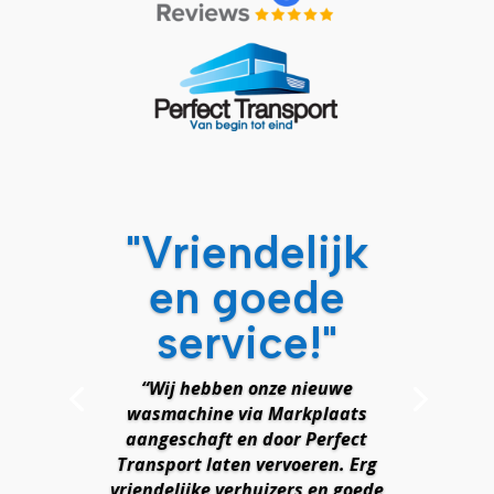
"Vriendelijk
en goede
service!"
“Wij hebben onze nieuwe
wasmachine via Markplaats
“Wij zijn al 5 keer geholpen met
aangeschaft en door Perfect
verhuizen of vervoeren. Geen
Transport laten vervoeren. Erg
opdracht is te gek, ook niet als
vriendelijke verhuizers en goede