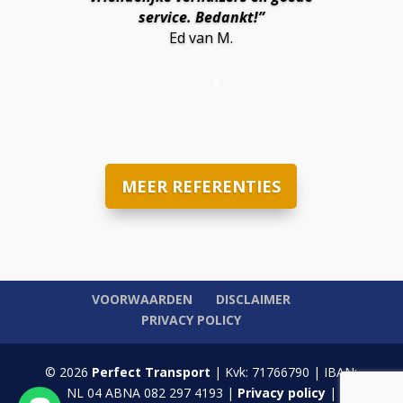
het kort dag is en geen locatie of
service. Bedankt!”
stad is te ver. Bedankt Perfect
Ed van M.
Transport!”
Gabi R.
MEER REFERENTIES
VOORWAARDEN
DISCLAIMER
PRIVACY POLICY
© 2026
Perfect Transport
| Kvk: 71766790 | IBAN:
NL 04 ABNA 082 297 4193 |
Privacy policy
|